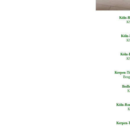
Köln-Ro
K9
Köln-
K9
Köln-R
K9
Kerpen-Tü
Beagl
Bedb
K9
Köln-Ron
K
Kerpen-T