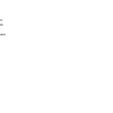
st
elt
Manor