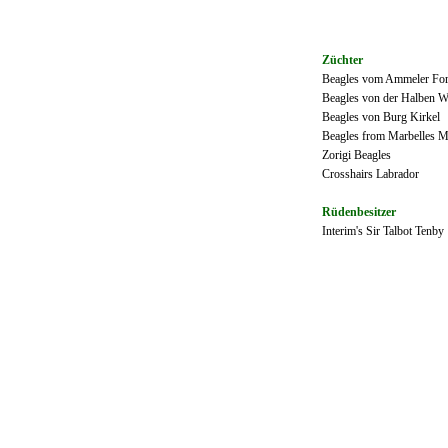
Züchter
Beagles vom Ammeler For
Beagles von der Halben W
Beagles von Burg Kirkel
Beagles from Marbelles 
Zorigi Beagles
Crosshairs Labrador
Rüdenbesitzer
Interim's Sir Talbot Tenby