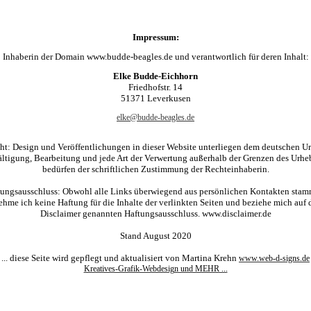
Impressum:
Inhaberin der Domain www.budde-beagles.de und verantwortlich für deren Inhalt:
Elke Budde-Eichhorn
Friedhofstr. 14
51371 Leverkusen
elke@budde-beagles.de
ht: Design und Veröffentlichungen in dieser Website unterliegen dem deutschen Ur
ältigung, Bearbeitung und jede Art der Verwertung außerhalb der Grenzen des Urhe
bedürfen der schriftlichen Zustimmung der Rechteinhaberin.
tungsausschluss: Obwohl alle Links überwiegend aus persönlichen Kontakten stam
ehme ich keine Haftung für die Inhalte der verlinkten Seiten und beziehe mich auf 
Disclaimer genannten Haftungsausschluss.
www.disclaimer.de
S
tand August 2020
... diese Seite wird gepflegt und aktualisiert von Martina Krehn
www.web-d-signs.de
Kreatives-Grafik-Webdesign und MEHR ...